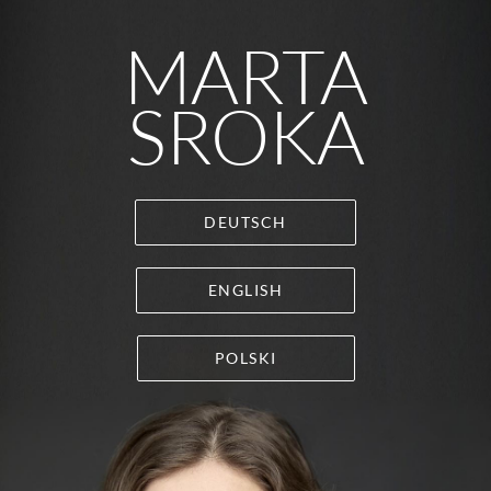
MARTA
SROKA
DEUTSCH
ENGLISH
POLSKI