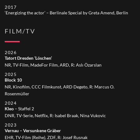
2017
‘Energizing the actor’ – Berlinale Special by Greta Amend, Berlin
FILM/TV
2026
Tatort Dresden ‘Löschen’
NR, TV-Film, MadeFor Film, ARD, R: Aslı Özarslan
2025
Block 10
NR, Kinofilm, CCC Filmkunst, ARD Degeto, R: Marcus O.
Rosenmüller
2024
Kleo
– Staffel 2
DNR, TV-Serie, Netflix, R: Isabel Braak, Nina Vukovic
2023
Vernau – Versunkene Gräber
EHR, TV-Film (Reihe), ZDF, R: Josef Rusnak