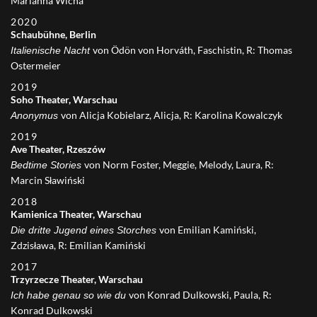
Marianna Wicha
2020
Schaubühne, Berlin
von Ödön von Horváth, Faschistin, R: Thomas
Italienische Nacht
Ostermeier
2019
Soho Theater, Warschau
von Alicja Kobielarz, Alicja, R: Karolina Kowalczyk
Anonymus
2019
Ave Theater, Rzeszów
von Norm Foster, Meggie, Melody, Laura, R:
Bedtime Stories
Marcin Sławiński
2018
Kamienica Theater, Warschau
von Emilian Kamiński,
Die dritte Jugend eines Storches
Zdzisława, R: Emilian Kamiński
2017
Trzyrzecze Theater, Warschau
von Konrad Dulkowski, Paula, R:
Ich habe genau so wie du
Konrad Dulkowski