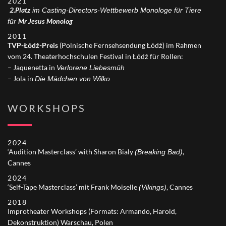
2021
2.Platz
im Casting-Directors-Wettbewerb Monologe für Tiere
Mr Jesus Monolog
für
2011
TVP-Łódź-Preis
(Polnische Fernsehsendung Łódź) im Rahmen
vom 24. Theaterhochschulen Festival in Łódź für Rollen:
– Jaquenetta in
Verlorene Liebesmüh
– Jola in
Die Mädchen von Wilko
WORKSHOPS
2024
‘Audition Masterclass’ with Sharon Bialy
,
(Breaking Bad)
Cannes
2024
‘Self-Tape Masterclass’ mit Frank Moiselle
, Cannes
(Vikings)
2018
Improtheater Workshops (Formats: Armando, Harold,
Dekonstruktion) Warschau, Polen